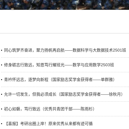
同心筑梦齐奋进，聚力扬帆再启航——数据科学与大数据技术2501班
修身砺志行致远，知恩笃行耀班光——数学与应用数学2503班
青衿怀远志，逐梦向新程（国家励志奖学金获得者——单群雅）
允许一切发生，但我必须成长（国家励志奖学金获得者——徐秋月）
初心如磐，笃行致远（优秀共青团干部——陈雨杉）
【喜报】考研出圈上岸！原来优秀从来都有迹可循