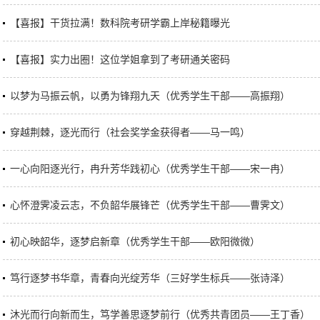
【喜报】干货拉满！数科院考研学霸上岸秘籍曝光
【喜报】实力出圈！这位学姐拿到了考研通关密码
以梦为马振云帆，以勇为锋翔九天（优秀学生干部——高振翔）
穿越荆棘，逐光而行（社会奖学金获得者——马一鸣）
一心向阳逐光行，冉升芳华践初心（优秀学生干部——宋一冉）
心怀澄霁凌云志，不负韶华展锋芒（优秀学生干部——曹霁文）
初心映韶华，逐梦启新章（优秀学生干部——欧阳微微）
笃行逐梦书华章，青春向光绽芳华（三好学生标兵——张诗泽）
沐光而行向新而生，笃学善思逐梦前行（优秀共青团员——王丁香）