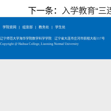
下一条：
入学教育“三
学院官网
|
组宣部
|
教务处
|
学生处
辽宁师范大学海华学院数学科学学院
辽宁省大连市庄河市前程大街117号
Copyright @ Haihua College, Liaoning Normal University