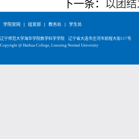
下一条：
以团结
学院官网
|
组宣部
|
教务处
|
学生处
辽宁师范大学海华学院数学科学学院
辽宁省大连市庄河市前程大街117号
Copyright @ Haihua College, Liaoning Normal University