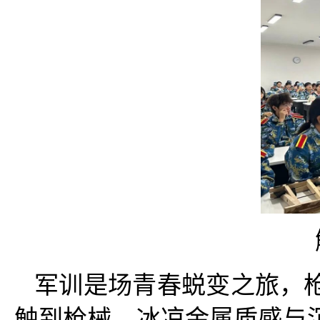
军训是场青春蜕变之旅，
触到枪械，冰凉金属质感与